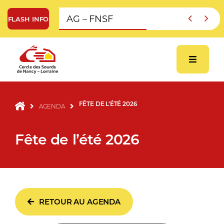
Skip
AG – FNSF


to
FLASH INFO
content
FÊTE DE L’ÉTÉ 2026
AGENDA
Fête de l’été 2026
RETOUR AU AGENDA